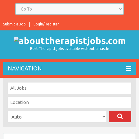
Submit a Job
Login/Register
Best Therapist jobs available without a hassle
NAVIGATION